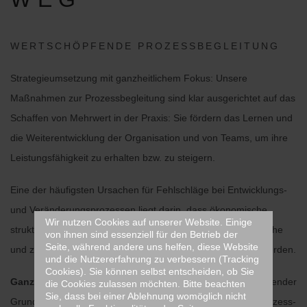
WERTSCHÖPFENDE PROZESSBEGLEITUNG
Strategieumsetzung mit ganzheitlichem Fokus: Unsere
Maßnahmen zur Prozessbegleitung sind klar ausgerichtet auf das
Schaffen von Mehrwert in der Praxis: Sie fördern das Lernen und
die Weiterentwicklung der Organisation und von Teams, um ihre
Leistungsfähigkeit zu erhalten bzw. zu steigern.
Eine der häufigsten Ursachen für Fehlschläge bei Entwicklungs-
und Veränderungsprozessen liegt darin, dass ökonomische,
Wir nutzen Cookies auf unserer Website. Einige
strukturelle und technische Aspekte berücksichtigt menschliche
von ihnen sind essenziell für den Betrieb der
Seite, während andere uns helfen, diese Website
und zwischenmenschlichen Aspekte hingegen missachtet werden.
und die Nutzererfahrung zu verbessern (Tracking
Cookies). Sie können selbst entscheiden, ob Sie
Ganzheitliches Denken und Handeln
ist mithin ein bedeutender
die Cookies zulassen möchten. Bitte beachten
Sie, dass bei einer Ablehnung womöglich nicht
Grundsatz erfolgreicher Entwicklungs- und Veränderungsprozess-